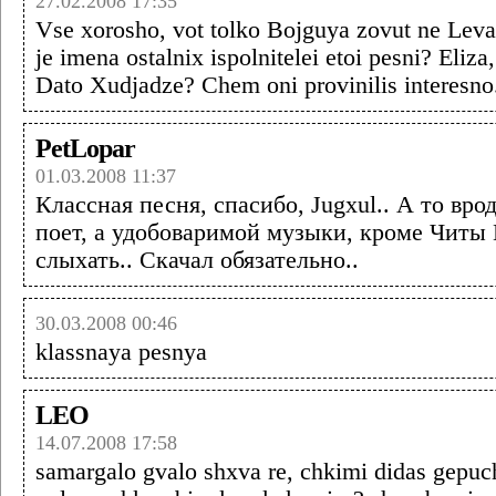
27.02.2008 17:35
Vse xorosho, vot tolko Bojguya zovut ne Leva
je imena ostalnix ispolnitelei etoi pesni? Eliza,
Dato Xudjadze? Chem oni provinilis interesno
PetLopar
01.03.2008 11:37
Классная песня, спасибо, Jugxul.. А то вро
поет, а удобоваримой музыки, кроме Читы
слыхать.. Скачал обязательно..
30.03.2008 00:46
klassnaya pesnya
LEO
14.07.2008 17:58
samargalo gvalo shxva re, chkimi didas gepuch