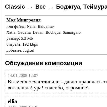
Classic
Все
Боджгуа, Теймур
Моя Мингрелия
имя файла: Nana_Balqania-
Xatia_Gadelia_Levan_Bochqua_Samargalo
размер: 5.3 Mb
битрейт: 192 kbps
добавил: Jugxul
Обсуждение композиции
14.01.2008 12:07
Вы меня осчастливили - давно нравилась эт
вот нашла! ура! спасибо, огромное!
ellia