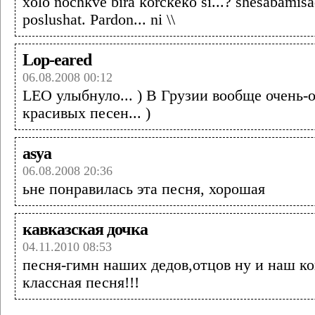
xolo nochkve bira korckeko si...? shesabamis
poslushat. Pardon... ni \\
Lop-eared
06.08.2008 00:12
LEO улыбнуло... ) В Грузии вообще очень-
красивых песен... )
asya
06.08.2008 20:36
ьне понравилась эта песня, хорошая
кавказская дочка
04.11.2010 08:53
песня-гимн наших дедов,отцов ну и наш к
классная песня!!!