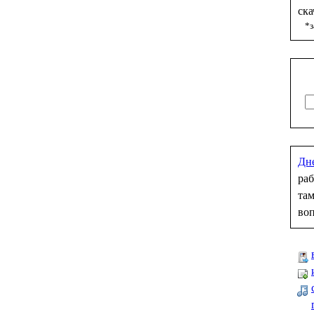
ска
*з
Дн
раб
там
во