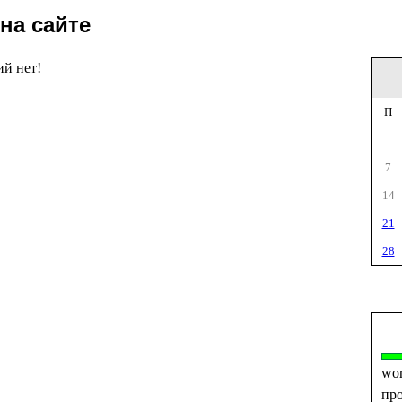
на сайте
ий нет!
П
7
14
21
28
wo
пр