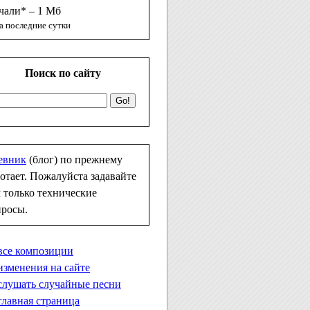
чали* – 1 Мб
а последние сутки
Поиск по сайту
евник
(блог) по прежнему
отает. Пожалуйста задавайте
 только технические
просы.
все композиции
изменения на сайте
слушать случайные песни
главная страница