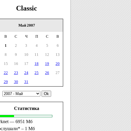
Classic
Май 2007
В
С
Ч
П
С
В
1
2
3
4
5
6
8
9
10
11
12
13
15
16
17
18
19
20
22
23
24
25
26
27
29
30
31
Статистика
rknet — 6951 Мб
ослушали* – 1 Мб