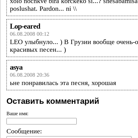
xolo nochkve bira korckeko si...? shesabamis
poslushat. Pardon... ni \\
Lop-eared
06.08.2008 00:12
LEO улыбнуло... ) В Грузии вообще очень-
красивых песен... )
asya
06.08.2008 20:36
ьне понравилась эта песня, хорошая
Оставить комментарий
Ваше имя:
Сообщение: