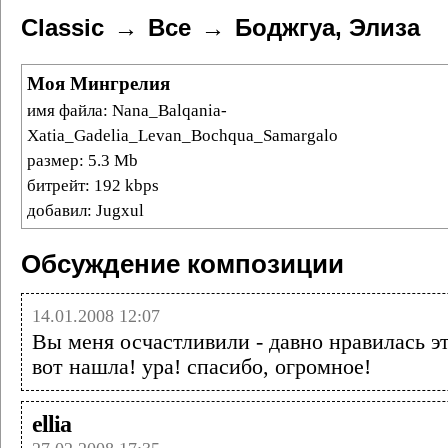
Classic
Все
Боджгуа, Элиза
Моя Мингрелия
имя файла: Nana_Balqania-
Xatia_Gadelia_Levan_Bochqua_Samargalo
размер: 5.3 Mb
битрейт: 192 kbps
добавил: Jugxul
Обсуждение композиции
14.01.2008 12:07
Вы меня осчастливили - давно нравилась эт
вот нашла! ура! спасибо, огромное!
ellia