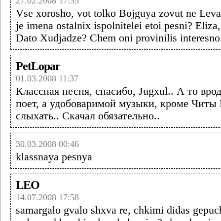
27.02.2008 17:35
Vse xorosho, vot tolko Bojguya zovut ne Leva
je imena ostalnix ispolnitelei etoi pesni? Eliza,
Dato Xudjadze? Chem oni provinilis interesno
PetLopar
01.03.2008 11:37
Классная песня, спасибо, Jugxul.. А то вро
поет, а удобоваримой музыки, кроме Читы
слыхать.. Скачал обязательно..
30.03.2008 00:46
klassnaya pesnya
LEO
14.07.2008 17:58
samargalo gvalo shxva re, chkimi didas gepuch