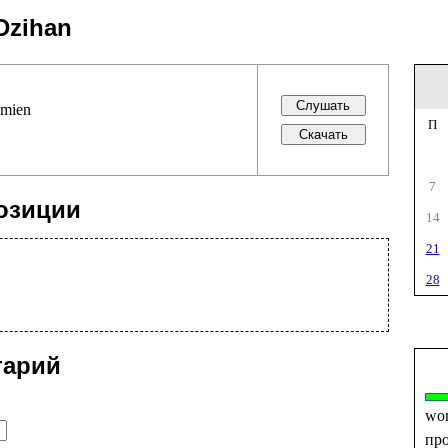
Dzihan
amien
П
7
озиции
14
21
28
тарий
wo
пр