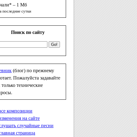
чали* – 1 Мб
а последние сутки
Поиск по сайту
евник
(блог) по прежнему
отает. Пожалуйста задавайте
 только технические
просы.
все композиции
изменения на сайте
слушать случайные песни
главная страница