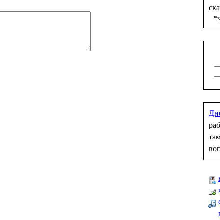
ска
*з
Дн
раб
там
во