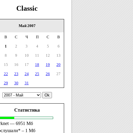
Classic
Май 2007
В
С
Ч
П
С
В
1
2
3
4
5
6
8
9
10
11
12
13
15
16
17
18
19
20
22
23
24
25
26
27
29
30
31
Статистика
rknet — 6951 Мб
ослушали* – 1 Мб