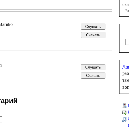
ска
*з
Mariiko
n
Дн
раб
там
во
тарий