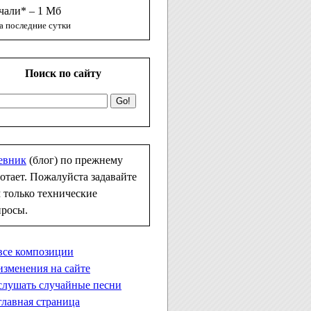
чали* – 1 Мб
а последние сутки
Поиск по сайту
евник
(блог) по прежнему
отает. Пожалуйста задавайте
 только технические
просы.
все композиции
изменения на сайте
слушать случайные песни
главная страница