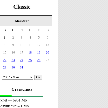
Classic
Май 2007
В
С
Ч
П
С
В
1
2
3
4
5
6
8
9
10
11
12
13
15
16
17
18
19
20
22
23
24
25
26
27
29
30
31
Статистика
rknet — 6951 Мб
ослушали* – 1 Мб