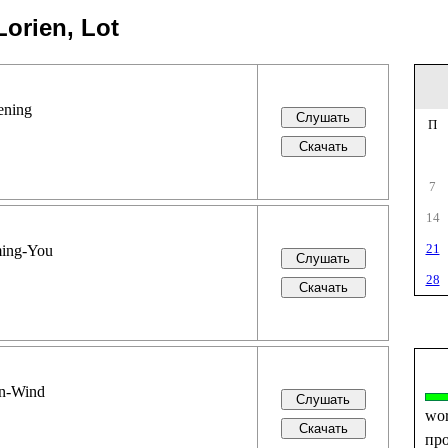
Lorien, Lot
ening
П
7
14
21
ming-You
28
rn-Wind
wo
пр