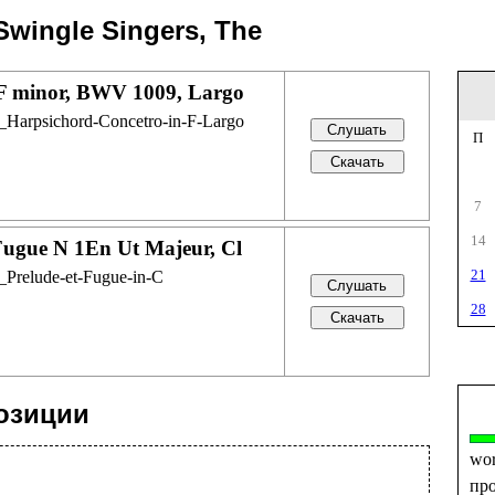
Swingle Singers, The
 F minor, BWV 1009, Largo
_Harpsichord-Concetro-in-F-Largo
П
7
14
 Fugue N 1En Ut Majeur, Cl
21
_Prelude-et-Fugue-in-C
28
озиции
wo
пр