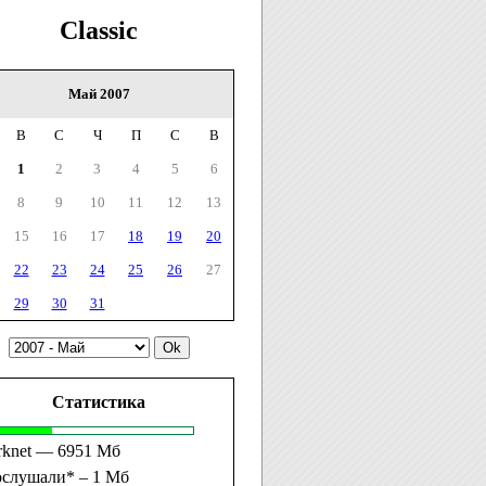
Classic
Май 2007
В
С
Ч
П
С
В
1
2
3
4
5
6
8
9
10
11
12
13
15
16
17
18
19
20
22
23
24
25
26
27
29
30
31
Статистика
rknet — 6951 Мб
ослушали* – 1 Мб