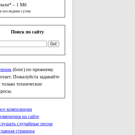
чали* – 1 Мб
а последние сутки
Поиск по сайту
евник
(блог) по прежнему
отает. Пожалуйста задавайте
 только технические
просы.
все композиции
изменения на сайте
слушать случайные песни
главная страница